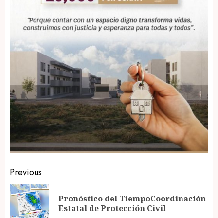
Post
Previous
navigation
Pronóstico del TiempoCoordinación
Pr
Estatal de Protección Civil
po