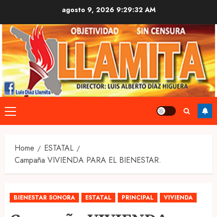
Skip
agosto 9, 2026
9:29:33 AM
to
content
Primary
Menu
Home
ESTATAL
Campaña VIVIENDA PARA EL BIENESTAR.
BIENESTAR SONORA
ESTATAL
PRINCIPAL
VIVIENDA