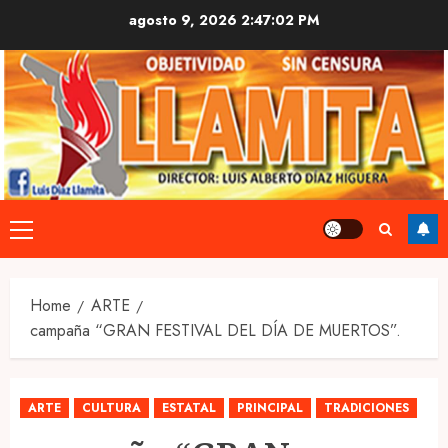
Skip
agosto 9, 2026
2:47:03 PM
to
content
Primary
Menu
Home
ARTE
campaña “GRAN FESTIVAL DEL DÍA DE MUERTOS”.
ARTE
CULTURA
ESTATAL
PRINCIPAL
TRADICIONES