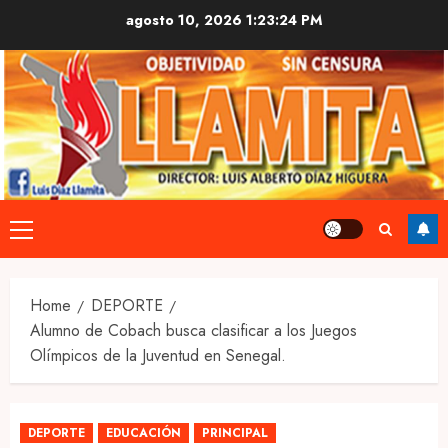
Skip
agosto 10, 2026
1:23:25 PM
to
content
Primary
Menu
Home
DEPORTE
Alumno de Cobach busca clasificar a los Juegos
Olímpicos de la Juventud en Senegal.
DEPORTE
EDUCACIÓN
PRINCIPAL