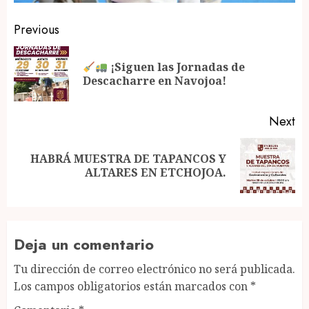
Post
Previous
navigation
¡Siguen las Jornadas de
Pr
Descacharre en Navojoa!
po
Next
HABRÁ MUESTRA DE TAPANCOS Y
Next
ALTARES EN ETCHOJOA.
post:
Deja un comentario
Tu dirección de correo electrónico no será publicada.
Los campos obligatorios están marcados con
*