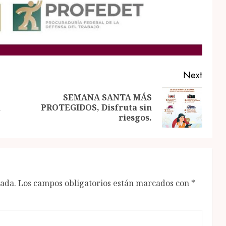
Next
SEMANA SANTA MÁS
Previous
Next
a
PROTEGIDOS, Disfruta sin
post:
post:
riesgos.
cada.
Los campos obligatorios están marcados con
*