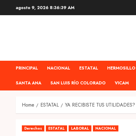
Skip
agosto 9, 2026
8:36:40 AM
to
content
PRINCIPAL
NACIONAL
ESTATAL
HERMOSILLO
SANTA ANA
SAN LUIS RÍO COLORADO
VICAM
Home
ESTATAL
YA RECIBISTE TUS UTILIDADES?
Derechos
ESTATAL
LABORAL
NACIONAL