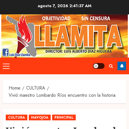
Skip
agosto 7, 2026
2:41:37 AM
to
content
Primary
Menu
Home
CULTURA
Vivió maestro Lombardo Ríos encuentro con la historia.
CULTURA
NAVOJOA
PRINCIPAL