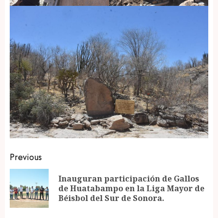
Post
Previous
navigation
Inauguran participación de Gallos
Pr
de Huatabampo en la Liga Mayor de
po
Béisbol del Sur de Sonora.