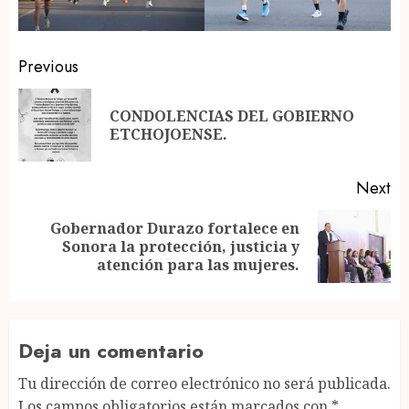
Post
Previous
navigation
CONDOLENCIAS DEL GOBIERNO
Pr
ETCHOJOENSE.
po
Next
Gobernador Durazo fortalece en
Next
Sonora la protección, justicia y
post:
atención para las mujeres.
Deja un comentario
Tu dirección de correo electrónico no será publicada.
Los campos obligatorios están marcados con
*