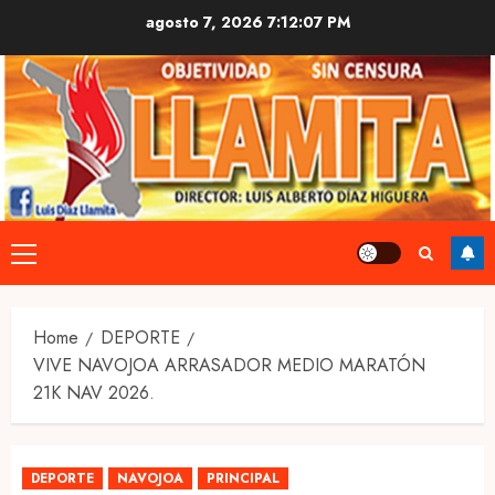
Skip
agosto 7, 2026
7:12:08 PM
to
content
Primary
Menu
Home
DEPORTE
VIVE NAVOJOA ARRASADOR MEDIO MARATÓN
21K NAV 2026.
DEPORTE
NAVOJOA
PRINCIPAL