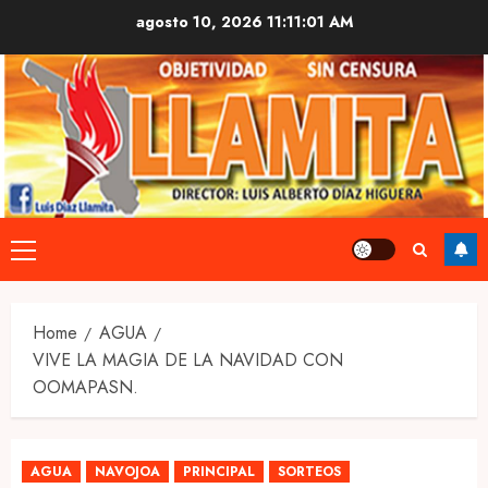
Skip
agosto 10, 2026
11:11:01 AM
to
content
Primary
Menu
Home
AGUA
VIVE LA MAGIA DE LA NAVIDAD CON
OOMAPASN.
AGUA
NAVOJOA
PRINCIPAL
SORTEOS