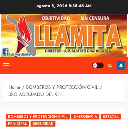
Skip
agosto 8, 2026
8:35:47 AM
to
content
Primary
Menu
Home
BOMBEROS Y PROTECCIÓN CIVIL
USO ADECUADO DEL 911.
BOMBEROS Y PROTECCIÓN CIVIL
EMERGENCIA
ESTATAL
PRINCIPAL
SEGURIDAD