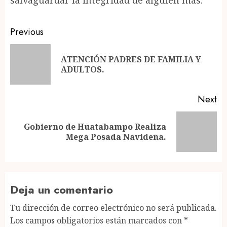
salvaguardar la integridad de alguien más.
Post
Previous
navigation
ATENCIÓN PADRES DE FAMILIA Y
Pr
ADULTOS.
po
Next
Gobierno de Huatabampo Realiza
Next
Mega Posada Navideña.
post:
Deja un comentario
Tu dirección de correo electrónico no será publicada.
Los campos obligatorios están marcados con
*