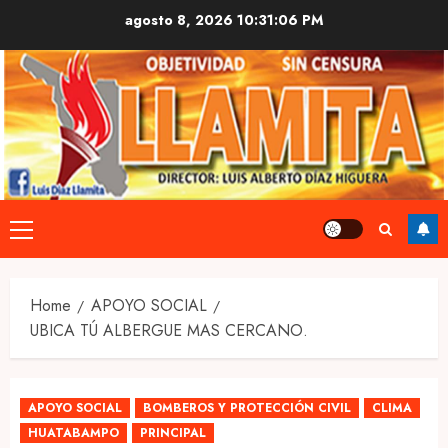
Skip
agosto 8, 2026
10:31:06 PM
to
content
Primary
Menu
Home
APOYO SOCIAL
UBICA TÚ ALBERGUE MAS CERCANO.
APOYO SOCIAL
BOMBEROS Y PROTECCIÓN CIVIL
CLIMA
HUATABAMPO
PRINCIPAL