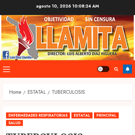
Skip
agosto 10, 2026
10:08:25 AM
to
content
Primary
Menu
Home
ESTATAL
TUBERCULOSIS
ENFERMEDADES RESPIRATORIAS
ESTATAL
PRINCIPAL
SALUD