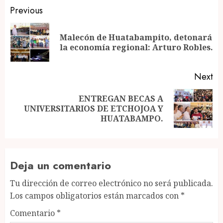
Post
Previous
navigation
Malecón de Huatabampito, detonará
Pr
la economía regional: Arturo Robles.
po
Next
ENTREGAN BECAS A
Next
UNIVERSITARIOS DE ETCHOJOA Y
post:
HUATABAMPO.
Deja un comentario
Tu dirección de correo electrónico no será publicada.
Los campos obligatorios están marcados con
*
Comentario
*