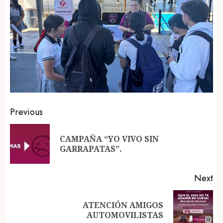
Post
Previous
navigation
CAMPAÑA “YO VIVO SIN
Pr
GARRAPATAS”.
po
Next
ATENCIÓN AMIGOS
Next
AUTOMOVILISTAS
post: