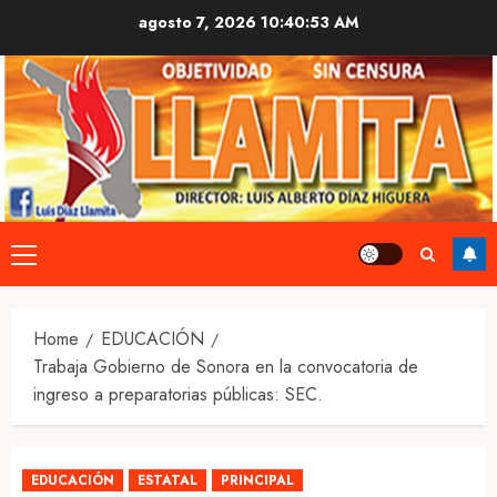
Skip
agosto 7, 2026
10:40:54 AM
to
content
Primary
Menu
Home
EDUCACIÓN
Trabaja Gobierno de Sonora en la convocatoria de
ingreso a preparatorias públicas: SEC.
EDUCACIÓN
ESTATAL
PRINCIPAL