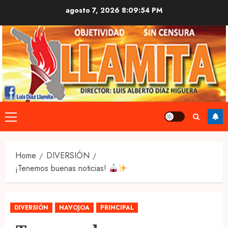
Skip
agosto 7, 2026
8:09:55 PM
to
content
Primary
Menu
Home
DIVERSIÓN
¡Tenemos buenas noticias!
DIVERSIÓN
NAVOJOA
PRINCIPAL