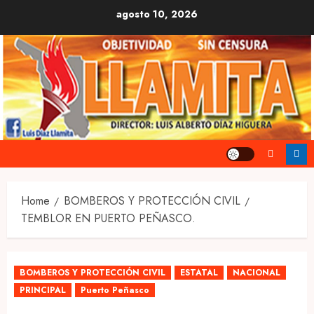
Skip
agosto 10, 2026
to
content
Home
BOMBEROS Y PROTECCIÓN CIVIL
TEMBLOR EN PUERTO PEÑASCO.
BOMBEROS Y PROTECCIÓN CIVIL
ESTATAL
NACIONAL
PRINCIPAL
Puerto Peñasco