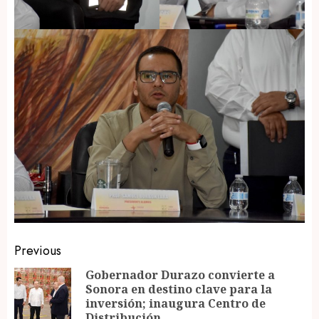
Post
Previous
navigation
Gobernador Durazo convierte a
Sonora en destino clave para la
Pr
inversión; inaugura Centro de
po
Distribución.