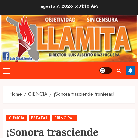
Skip
agosto 7, 2026
5:31:11 AM
to
content
Primary
Menu
Home
CIENCIA
¡Sonora trasciende fronteras!
CIENCIA
ESTATAL
PRINCIPAL
¡Sonora trasciende