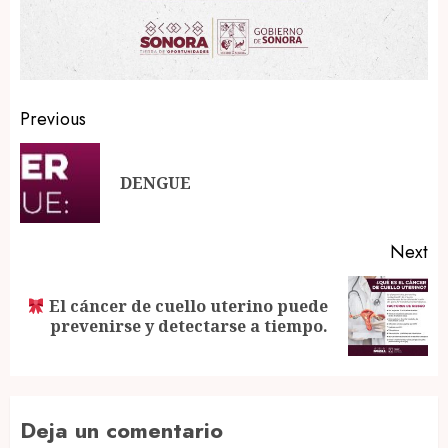
Post
Previous
navigation
Pr
DENGUE
po
Next
El cáncer de cuello uterino puede
Next
prevenirse y detectarse a tiempo.
post:
Deja un comentario