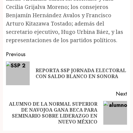
Cecilia Grijalva Moreno; los consejeros
Benjamín Hernández Avalos y Francisco
Arturo Kitazawa Tostado; además del
secretario ejecutivo, Hugo Urbina Báez, y las
representaciones de los partidos políticos.
Post
Previous
navigation
REPORTA SSP JORNADA ELECTORAL
Pr
CON SALDO BLANCO EN SONORA
po
Next
ALUMNO DE LA NORMAL SUPERIOR
DE NAVOJOA GANA BECA PARA
Next
SEMINARIO SOBRE LIDERAZGO EN
post:
NUEVO MÉXICO