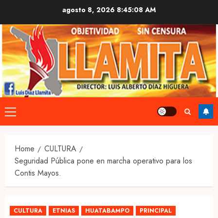
Skip
agosto 8, 2026
8:45:09 AM
to
content
Primary
Menu
Home
CULTURA
Seguridad Pública pone en marcha operativo para los
Contis Mayos.
CULTURA
ETNIAS
HUATABAMPO
PRINCIPAL