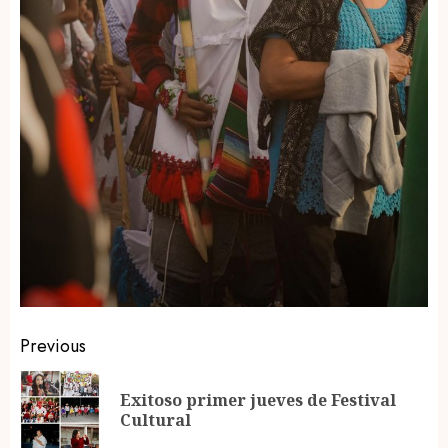
Post
Previous
navigation
Exitoso primer jueves de Festival
Pr
Cultural
po