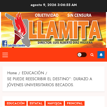
Skip
agosto 9, 2026
3:06:56 AM
to
content
Primary
Menu
Home
EDUCACIÓN
SE PUEDE REESCRIBIR EL DESTINO”: DURAZO A
JÓVENES UNIVERSITARIOS BECADOS.
EDUCACIÓN
ESTATAL
NAVOJOA
PRINCIPAL