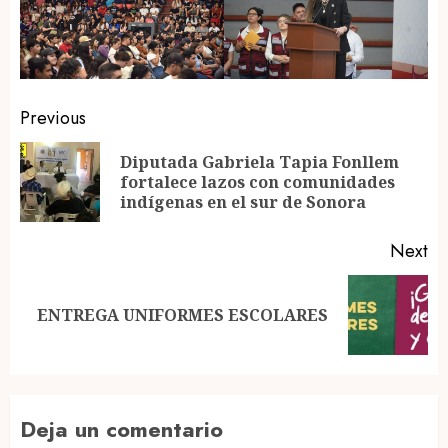
Post
Previous
navigation
Diputada Gabriela Tapia Fonllem
Pr
fortalece lazos con comunidades
po
indígenas en el sur de Sonora
Next
Next
ENTREGA UNIFORMES ESCOLARES
post:
Deja un comentario