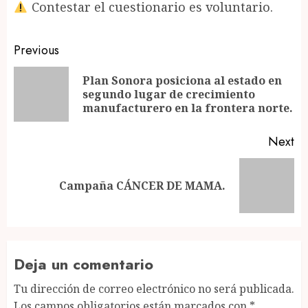
Contestar el cuestionario es voluntario.
Post
Previous
navigation
Plan Sonora posiciona al estado en
Pr
segundo lugar de crecimiento
po
manufacturero en la frontera norte.
Next
Next
Campaña CÁNCER DE MAMA.
post:
Deja un comentario
Tu dirección de correo electrónico no será publicada.
Los campos obligatorios están marcados con
*