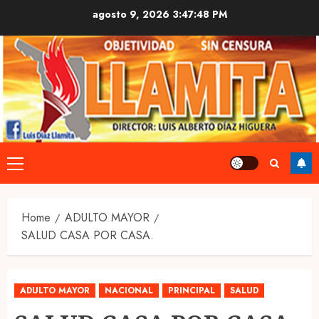
Skip
agosto 9, 2026
3:47:49 PM
to
content
Primary
Menu
Home
ADULTO MAYOR
SALUD CASA POR CASA.
ADULTO MAYOR
NACIONAL
PRINCIPAL
SALUD