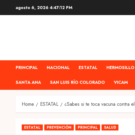
Skip
agosto 6, 2026
4:47:13 PM
to
content
PRINCIPAL
NACIONAL
ESTATAL
HERMOSILLO
SANTA ANA
SAN LUIS RÍO COLORADO
VICAM
Home
ESTATAL
¿Sabes si te toca vacuna contra e
ESTATAL
PREVENCIÓN
PRINCIPAL
SALUD