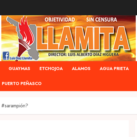
GUAYMAS
ETCHOJOA
ALAMOS
AGUA PRIETA
PUERTO PEÑASCO
l #sarampión?