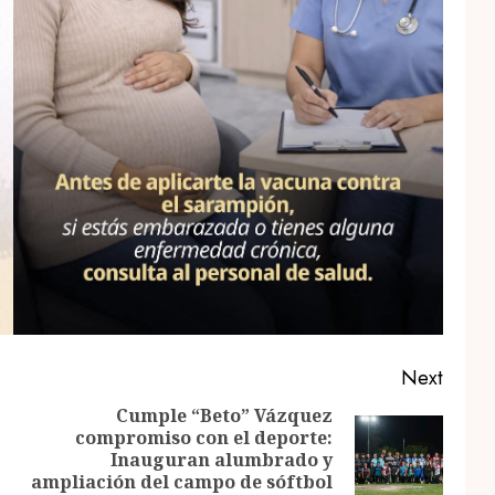
Next
Cumple “Beto” Vázquez
compromiso con el deporte:
Previous
Next
Inauguran alumbrado y
post:
post:
ampliación del campo de sóftbol