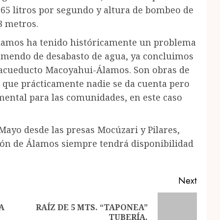
 65 litros por segundo y altura de bombeo de
3 metros.
lamos ha tenido históricamente un problema
emendo de desabasto de agua, ya concluimos
 acueducto Macoyahui-Álamos. Son obras de
s que prácticamente nadie se da cuenta pero
ental para las comunidades, en este caso
Mayo desde las presas Mocúzari y Pilares,
gión de Álamos siempre tendrá disponibilidad
Next
A
RAÍZ DE 5 MTS. “TAPONEA”
Previous
Next
TUBERÍA.