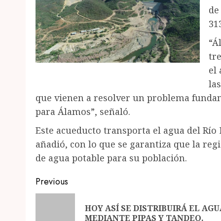
de
31
“Á
tr
el
la
que vienen a resolver un problema fundam
para Álamos”, señaló.
Este acueducto transporta el agua del Río 
añadió, con lo que se garantiza que la re
de agua potable para su población.
Post
Previous
navigation
HOY ASÍ SE DISTRIBUIRÁ EL AGU
MEDIANTE PIPAS Y TANDEO.