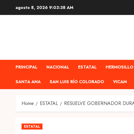
Skip
agosto 8, 2026
9:03:39 AM
to
content
PRINCIPAL
NACIONAL
ESTATAL
HERMOSILLO
SANTA ANA
SAN LUIS RÍO COLORADO
VICAM
Home
ESTATAL
RESUELVE GOBERNADOR DURA
ESTATAL