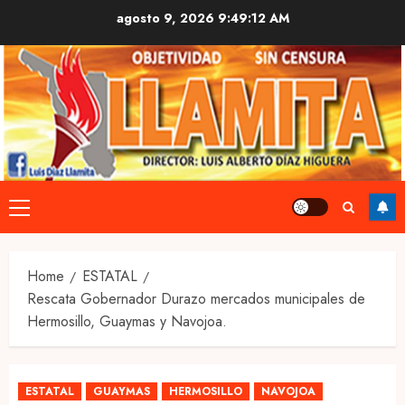
Skip
agosto 9, 2026
9:49:13 AM
to
content
Primary
Menu
Home
ESTATAL
Rescata Gobernador Durazo mercados municipales de
Hermosillo, Guaymas y Navojoa.
ESTATAL
GUAYMAS
HERMOSILLO
NAVOJOA