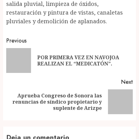
salida pluvial, limpieza de óxidos,
restauración y pintura de vistas, canaletas
pluviales y demolición de aplanados.
Post
Previous
navigation
POR PRIMERA VEZ EN NAVOJOA
Pr
REALIZAN EL “MEDICATÓN”.
po
Next
Aprueba Congreso de Sonora las
Next
renuncias de síndico propietario y
post:
suplente de Arizpe
Deja un comentario