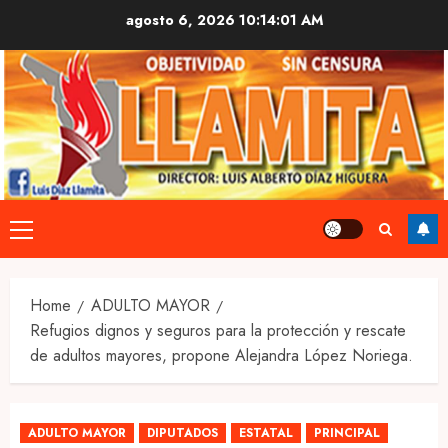
Skip
agosto 6, 2026
10:14:01 AM
to
content
Primary
Menu
Home
ADULTO MAYOR
Refugios dignos y seguros para la protección y rescate
de adultos mayores, propone Alejandra López Noriega.
ADULTO MAYOR
DIPUTADOS
ESTATAL
PRINCIPAL