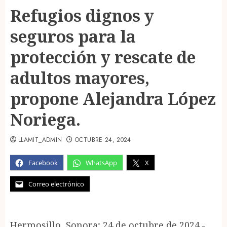
Refugios dignos y
seguros para la
protección y rescate de
adultos mayores,
propone Alejandra López
Noriega.
LLAMIT_ADMIN
OCTUBRE 24, 2024
Facebook
WhatsApp
X
Correo electrónico
Hermosillo, Sonora; 24 de octubre de 2024.-