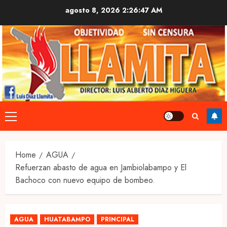
Skip
agosto 8, 2026
2:26:48 AM
to
content
Primary
Menu
Home
AGUA
Refuerzan abasto de agua en Jambiolabampo y El
Bachoco con nuevo equipo de bombeo.
AGUA
HUATABAMPO
PRINCIPAL