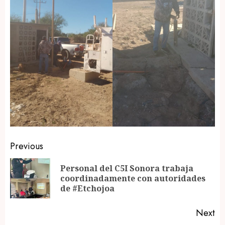
Post
Previous
navigation
Personal del C5I Sonora trabaja
Pr
coordinadamente con autoridades
po
de #Etchojoa
Next