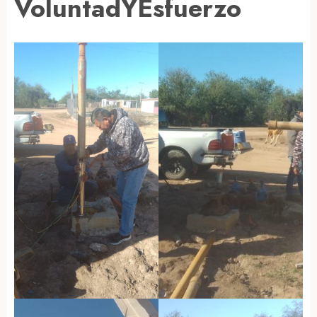
VoluntadYEsfuerzo