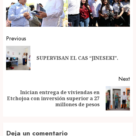
Post
Previous
navigation
Pr
SUPERVISAN EL CAS “JINESEKI”.
po
Next
Inician entrega de viviendas en
Next
Etchojoa con inversión superior a 27
post:
millones de pesos
Deja un comentario