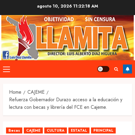
Skip
agosto 10, 2026
11:22:19 AM
to
content
Primary
Menu
Home
CAJEME
Refuerza Gobernador Durazo acceso a la educación y
lectura con becas y librería del FCE en Cajeme.
Becas
CAJEME
CULTURA
ESTATAL
PRINCIPAL