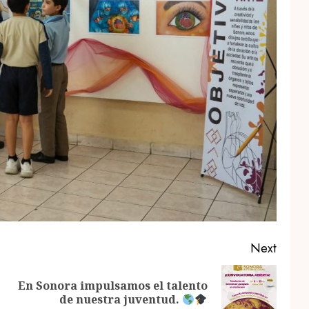
Next
En Sonora impulsamos el talento
Previous
Next
de nuestra juventud.
post:
post: