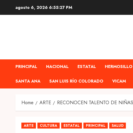
Skip
agosto 6, 2026
6:55:28 PM
to
content
PRINCIPAL
NACIONAL
ESTATAL
HERMOSILLO
SANTA ANA
SAN LUIS RÍO COLORADO
VICAM
Home
ARTE
RECONOCEN TALENTO DE NIÑAS,
ARTE
CULTURA
ESTATAL
PRINCIPAL
SALUD