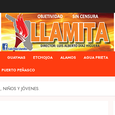
GUAYMAS
ETCHOJOA
ALAMOS
AGUA PRIETA
PUERTO PEÑASCO
 NIÑOS Y JÓVENES.