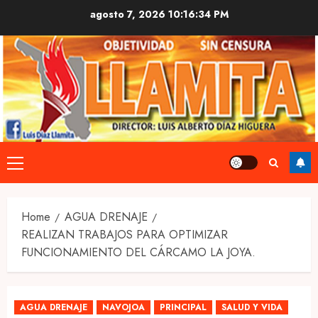
Skip
agosto 7, 2026
10:16:34 PM
to
content
Primary
Menu
Home
AGUA DRENAJE
REALIZAN TRABAJOS PARA OPTIMIZAR
FUNCIONAMIENTO DEL CÁRCAMO LA JOYA.
AGUA DRENAJE
NAVOJOA
PRINCIPAL
SALUD Y VIDA