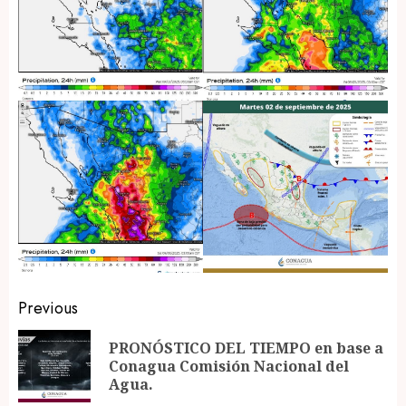
Post
Previous
navigation
PRONÓSTICO DEL TIEMPO en base a
Pr
Conagua Comisión Nacional del
po
Agua.