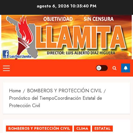
Skip
agosto 6, 2026
10:35:41 PM
to
content
Primary
Menu
Home
BOMBEROS Y PROTECCIÓN CIVIL
Pronóstico del TiempoCoordinación Estatal de
Protección Civil
BOMBEROS Y PROTECCIÓN CIVIL
CLIMA
ESTATAL