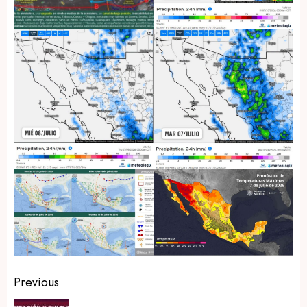
Post
Previous