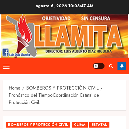
Skip
agosto 6, 2026
10:03:48 AM
to
content
Primary
Menu
Home
BOMBEROS Y PROTECCIÓN CIVIL
Pronóstico del TiempoCoordinación Estatal de
Protección Civil.
BOMBEROS Y PROTECCIÓN CIVIL
CLIMA
ESTATAL