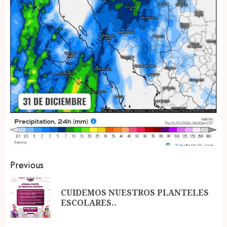
Post
Previous
navigation
CUIDEMOS NUESTROS PLANTELES
Pr
ESCOLARES..
po