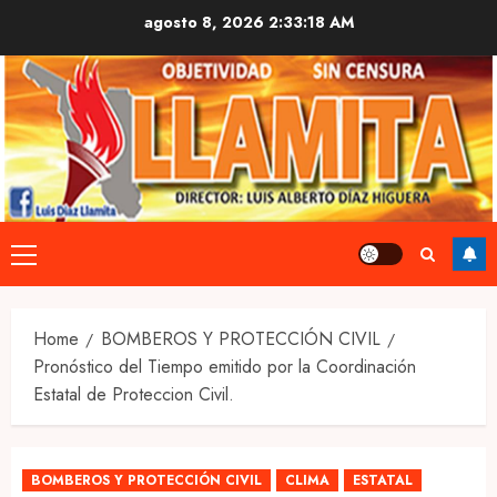
Skip
agosto 8, 2026
2:33:19 AM
to
content
Primary
Menu
Home
BOMBEROS Y PROTECCIÓN CIVIL
Pronóstico del Tiempo emitido por la Coordinación
Estatal de Proteccion Civil.
BOMBEROS Y PROTECCIÓN CIVIL
CLIMA
ESTATAL