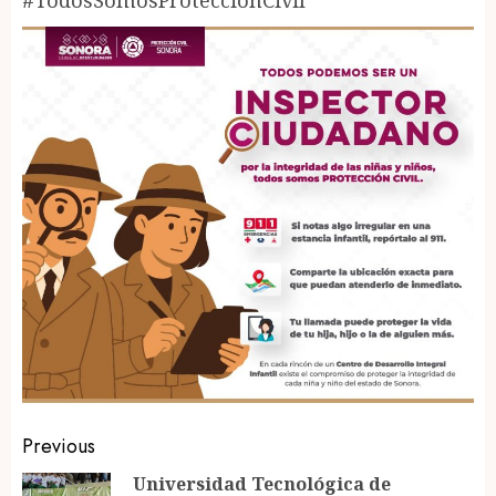
#TodosSomosProteccionCivil
Post
Previous
navigation
Universidad Tecnológica de