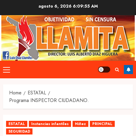
Skip
agosto 6, 2026
6:09:55 AM
to
content
Primary
Menu
Home
ESTATAL
Programa INSPECTOR CIUDADANO.
ESTATAL
Instancias infantiles
Niñez
PRINCIPAL
SEGURIDAD