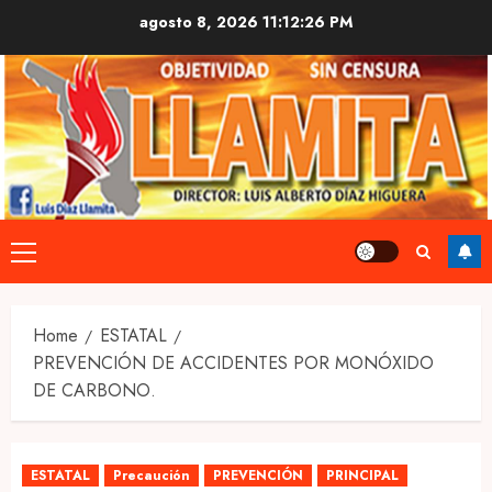
Skip
agosto 8, 2026
11:12:26 PM
to
content
Primary
Menu
Home
ESTATAL
PREVENCIÓN DE ACCIDENTES POR MONÓXIDO
DE CARBONO.
ESTATAL
Precaución
PREVENCIÓN
PRINCIPAL