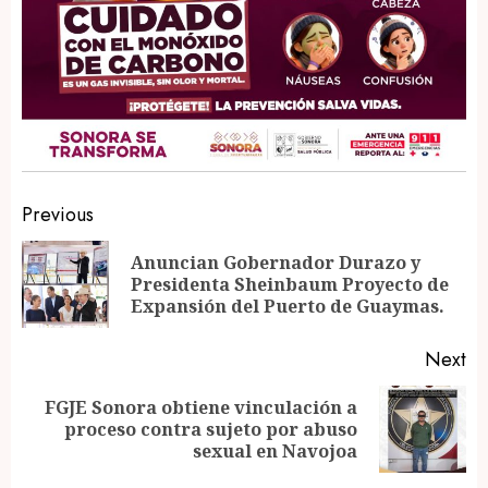
Post
Previous
navigation
Anuncian Gobernador Durazo y
Pr
Presidenta Sheinbaum Proyecto de
po
Expansión del Puerto de Guaymas.
Next
FGJE Sonora obtiene vinculación a
Next
proceso contra sujeto por abuso
post:
sexual en Navojoa