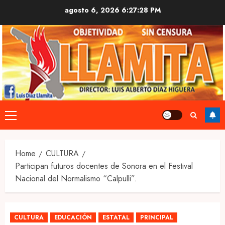
Skip
agosto 6, 2026
6:27:29 PM
to
content
Primary
Menu
Home
CULTURA
Participan futuros docentes de Sonora en el Festival
Nacional del Normalismo “Calpulli”.
CULTURA
EDUCACIÓN
ESTATAL
PRINCIPAL