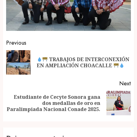
Post
Previous
navigation
TRABAJOS DE INTERCONEXIÓN
Pr
EN AMPLIACIÓN CHOACALLE
po
Next
Estudiante de Cecyte Sonora gana
Next
dos medallas de oro en
post:
Paralimpiada Nacional Conade 2025.