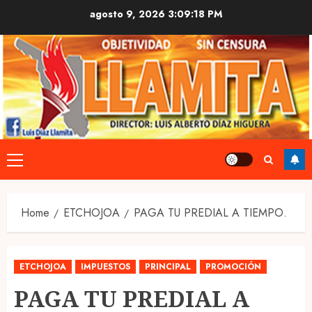
Skip
agosto 9, 2026
3:09:18 PM
to
content
Primary
Menu
Home
ETCHOJOA
PAGA TU PREDIAL A TIEMPO.
ETCHOJOA
IMPUESTOS
PRINCIPAL
PROMOCIÓN
PAGA TU PREDIAL A