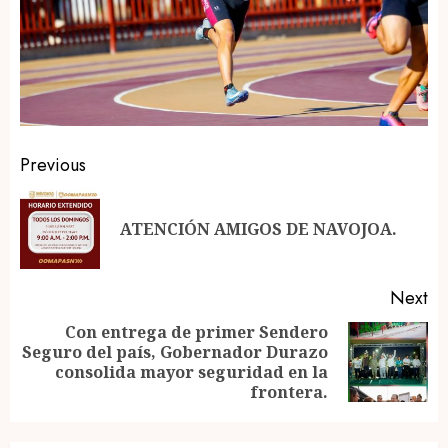
Post
Previous
navigation
Pr
ATENCIÓN AMIGOS DE NAVOJOA.
po
Next
Con entrega de primer Sendero
Seguro del país, Gobernador Durazo
Next
consolida mayor seguridad en la
post:
frontera.