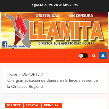
Skip
agosto 6, 2026
3:14:23 PM
to
content
Primary
Menu
Home
DEPORTE
Otra gran actuación de Sonora en la tercera sesión de
la Olimpiada Regional.
DEPORTE
ESTATAL
PRINCIPAL