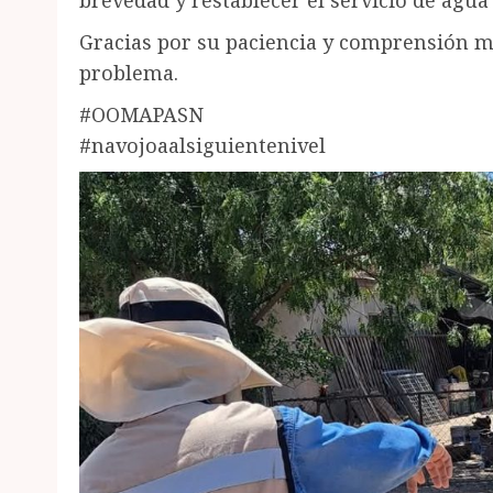
brevedad y restablecer el servicio de agua
Gracias por su paciencia y comprensión m
problema.
#OOMAPASN
#navojoaalsiguientenivel