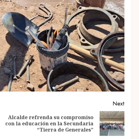
Next
Alcalde refrenda su compromiso
Previous
Next
con la educación en la Secundaria
post:
post:
“Tierra de Generales”