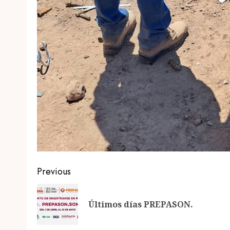
Post
Previous
navigation
Últimos días PREPASON.