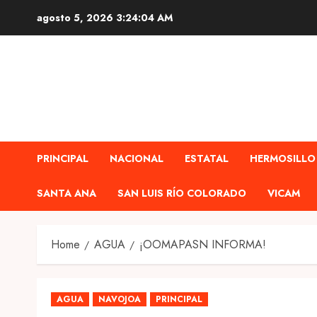
Skip
agosto 5, 2026
3:24:06 AM
to
content
PRINCIPAL
NACIONAL
ESTATAL
HERMOSILLO
SANTA ANA
SAN LUIS RÍO COLORADO
VICAM
Home
AGUA
¡OOMAPASN INFORMA!
AGUA
NAVOJOA
PRINCIPAL