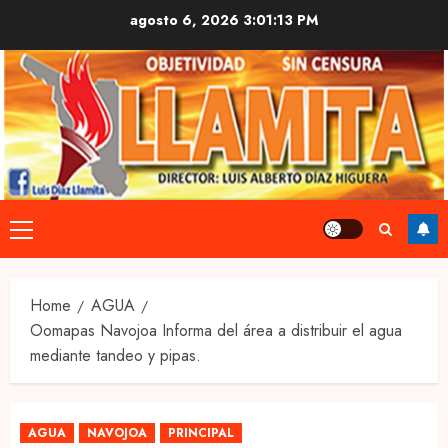
Skip
agosto 6, 2026
3:01:13 PM
to
content
Primary
Menu
Home
AGUA
Oomapas Navojoa Informa del área a distribuir el agua
mediante tandeo y pipas.
AGUA
NAVOJOA
PRINCIPAL