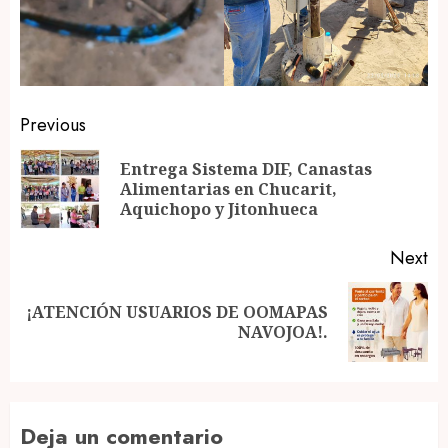
Post
Previous
navigation
Entrega Sistema DIF, Canastas
Pr
Alimentarias en Chucarit,
po
Aquichopo y Jitonhueca
Next
¡ATENCIÓN USUARIOS DE OOMAPAS
Next
NAVOJOA!.
post:
Deja un comentario