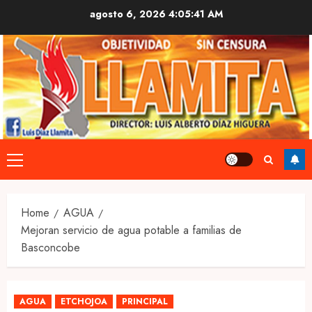
Skip
agosto 6, 2026
4:05:42 AM
to
content
Primary
Menu
Home
AGUA
Mejoran servicio de agua potable a familias de
Basconcobe
AGUA
ETCHOJOA
PRINCIPAL