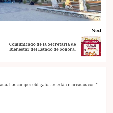
Next
Comunicado de la Secretaría de
Previous
Next
Bienestar del Estado de Sonora.
post:
post:
cada.
Los campos obligatorios están marcados con
*