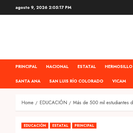
Skip
agosto 9, 2026
2:05:18 PM
to
content
PRINCIPAL
NACIONAL
ESTATAL
HERMOSILLO
SANTA ANA
SAN LUIS RÍO COLORADO
VICAM
Home
EDUCACIÓN
Más de 500 mil estudiantes d
EDUCACIÓN
ESTATAL
PRINCIPAL