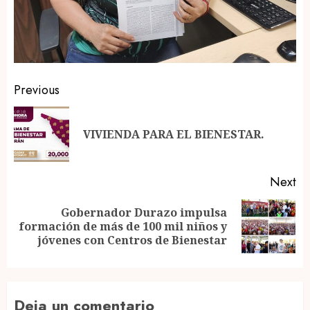
Post
Previous
navigation
Pr
VIVIENDA PARA EL BIENESTAR.
po
Next
Gobernador Durazo impulsa
Next
formación de más de 100 mil niños y
post:
jóvenes con Centros de Bienestar
Deja un comentario