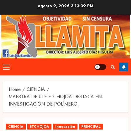
Skip
agosto 9, 2026
3:13:40 PM
to
content
Primary
Menu
Home
CIENCIA
MAESTRA DE UTE ETCHOJOA DESTACA EN
INVESTIGACIÓN DE POLÍMERO.
CIENCIA
ETCHOJOA
Innovación
PRINCIPAL