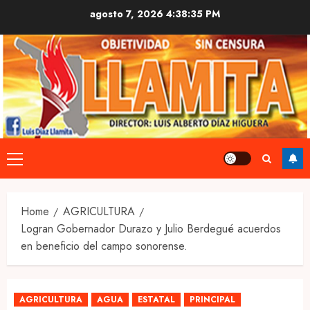
Skip
agosto 7, 2026
4:38:36 PM
to
content
Primary
Menu
Home
AGRICULTURA
Logran Gobernador Durazo y Julio Berdegué acuerdos
en beneficio del campo sonorense.
AGRICULTURA
AGUA
ESTATAL
PRINCIPAL