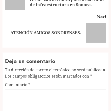
po
de infraestructura en Sonora.
Next
Next
ATENCIÓN AMIGOS SONORENSES.
post:
Deja un comentario
Tu dirección de correo electrónico no será publicada.
Los campos obligatorios están marcados con
*
Comentario
*