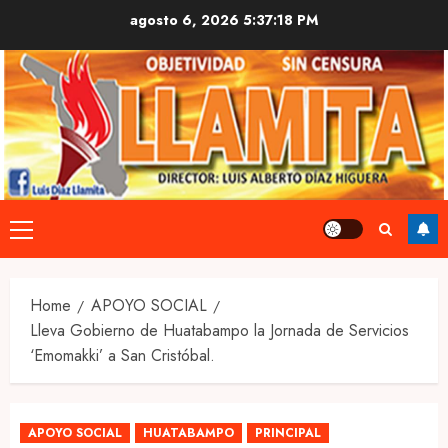
Skip
agosto 6, 2026
5:37:19 PM
to
content
Primary
Menu
Home
APOYO SOCIAL
Lleva Gobierno de Huatabampo la Jornada de Servicios
‘Emomakki’ a San Cristóbal.
APOYO SOCIAL
HUATABAMPO
PRINCIPAL