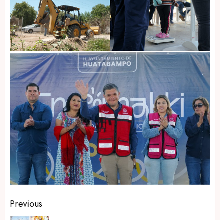
Post
Previous