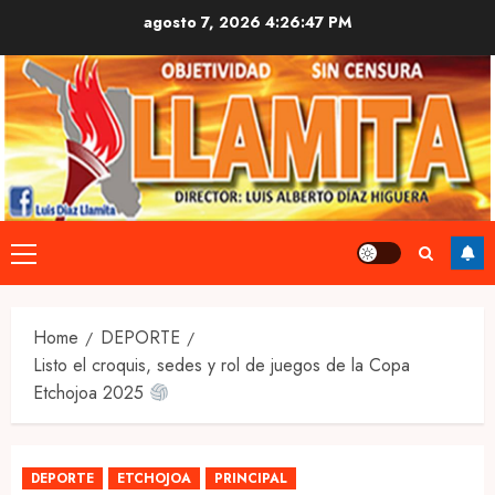
Skip
agosto 7, 2026
4:26:47 PM
to
content
Primary
Menu
Home
DEPORTE
Listo el croquis, sedes y rol de juegos de la Copa
Etchojoa 2025
DEPORTE
ETCHOJOA
PRINCIPAL