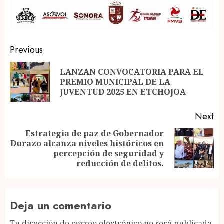
Post
Previous
navigation
LANZAN CONVOCATORIA PARA EL
Pr
PREMIO MUNICIPAL DE LA
po
JUVENTUD 2025 EN ETCHOJOA
Next
Estrategia de paz de Gobernador
Durazo alcanza niveles históricos en
Next
percepción de seguridad y
post:
reducción de delitos.
Deja un comentario
Tu dirección de correo electrónico no será publicada.