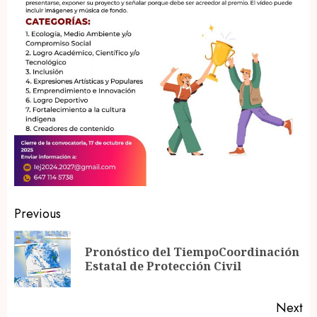
Post
Previous
navigation
Pronóstico del TiempoCoordinación
Pr
Estatal de Protección Civil
po
Next