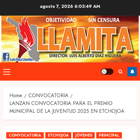
Skip
agosto 7, 2026
6:03:49 AM
to
content
Primary
Menu
Home
CONVOCATORIA
LANZAN CONVOCATORIA PARA EL PREMIO
MUNICIPAL DE LA JUVENTUD 2025 EN ETCHOJOA
CONVOCATORIA
ETCHOJOA
JÓVENES
PRINCIPAL