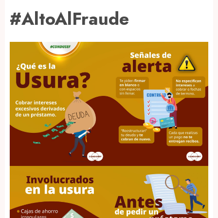
#AltoAlFraude