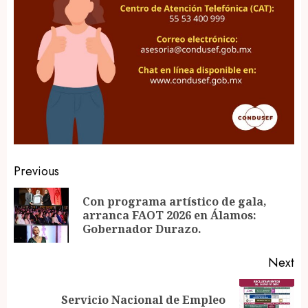
Post
Previous
navigation
Con programa artístico de gala,
Pr
arranca FAOT 2026 en Álamos:
po
Gobernador Durazo.
Next
Servicio Nacional de Empleo
Next