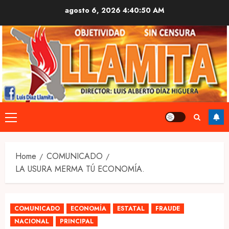
Skip
agosto 6, 2026
4:40:51 AM
to
content
Primary
Menu
Home
COMUNICADO
LA USURA MERMA TÚ ECONOMÍA.
COMUNICADO
ECONOMÍA
ESTATAL
FRAUDE
NACIONAL
PRINCIPAL