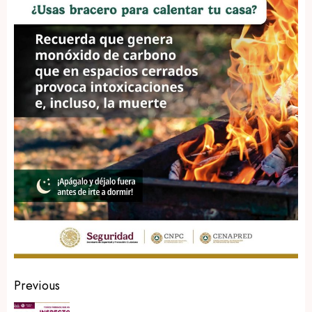
Post
Previous