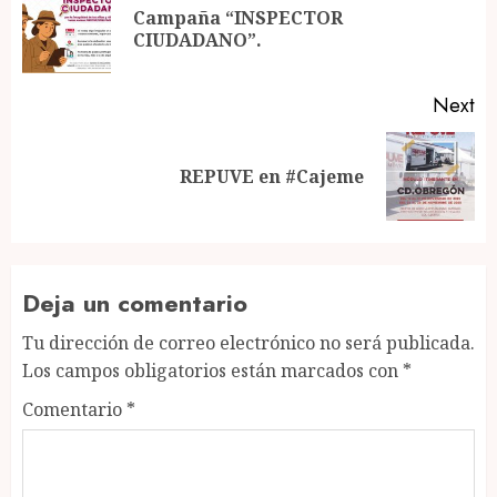
navigation
Campaña “INSPECTOR
Pr
CIUDADANO”.
po
Next
Next
REPUVE en #Cajeme
post:
Deja un comentario
Tu dirección de correo electrónico no será publicada.
Los campos obligatorios están marcados con
*
Comentario
*