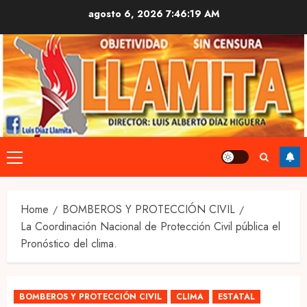
Skip
agosto 6, 2026
7:46:20 AM
to
content
Primary
Menu
Home
BOMBEROS Y PROTECCIÓN CIVIL
La Coordinación Nacional de Protección Civil pública el
Pronóstico del clima.
BOMBEROS Y PROTECCIÓN CIVIL
CLIMA
ESTATAL