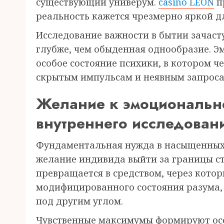
существующий универум.
casino LEON
п
реальность кажется чрезмерно яркой дл
Исследование важности в бытии зачасту
глубже, чем обыденная однообразие.
особое состояние психики, в котором ч
скрытым импульсам и неявным запросам
Желание к эмоционально
внутреннего исследован
Фундаментальная нужда в насыщенных
желание индивида выйти за границы ст
превращается в средством, через кото
модифицированного состояния разума,
под другим углом.
Чувственные максимумы формируют осо