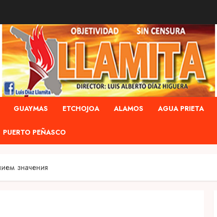
GUAYMAS
ETCHOJOA
ALAMOS
AGUA PRIETA
PUERTO PEÑASCO
нием значения