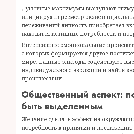
Душевные максимумы выступают стиму
инициируя пересмотр экзистенциальны
переживаний личность приобретает вхо
находятся истинные потребности и пот
Интенсивные эмоциональные происшес
с которых формируется другое постиже
мире. Данные эпизоды содействуют вы
индивидуального эволюции и найти зн
происшествий.
Общественный аспект: п
быть выделенным
Желание сделать эффект на окружающи
потребность в принятии и постижении.