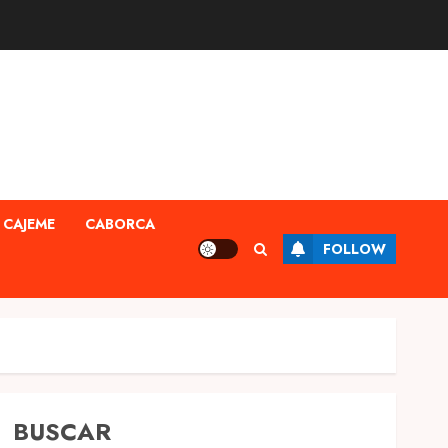
CAJEME
CABORCA
FOLLOW
BUSCAR