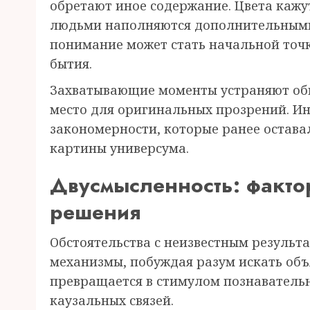
обретают иное содержание. Цвета кажут
людьми наполняются дополнительными
понимание может стать начальной точк
бытия.
Захватывающие моменты устраняют о
место для оригинальных прозрений. Ин
закономерности, которые ранее остава
картины универсума.
Двусмысленность: факт
решения
Обстоятельства с неизвестным результ
механизмы, побуждая разум искать объ
превращается в стимулом познавательн
каузальных связей.