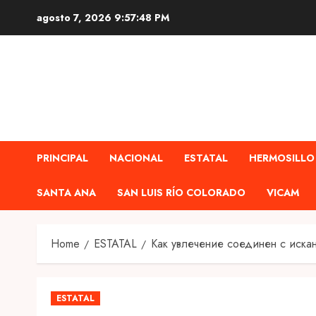
Skip
agosto 7, 2026
9:57:49 PM
to
content
PRINCIPAL
NACIONAL
ESTATAL
HERMOSILLO
SANTA ANA
SAN LUIS RÍO COLORADO
VICAM
Home
ESTATAL
Как увлечение соединен с иска
ESTATAL