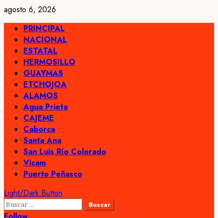
Skip
agosto 6, 2026
to
Primary
PRINCIPAL
content
Menu
NACIONAL
ESTATAL
HERMOSILLO
GUAYMAS
ETCHOJOA
ALAMOS
Agua Prieta
CAJEME
Caborca
Santa Ana
San Luis Río Colorado
Vicam
Puerto Peñasco
Light/Dark Button
Buscar:
Follow