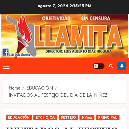
Skip
agosto 7, 2026
2:15:25 PM
to
content
Primary
Menu
Home
EDUCACIÓN
INVITADOS AL FESTEJO DEL DÍA DE LA NIÑEZ.
EDUCACIÓN
ETCHOJOA
FESTEJO
Niñez
PRINCIPAL