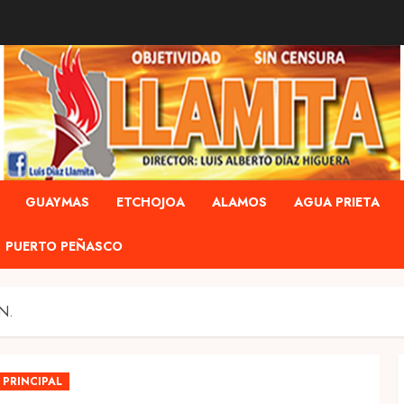
GUAYMAS
ETCHOJOA
ALAMOS
AGUA PRIETA
PUERTO PEÑASCO
N.
PRINCIPAL